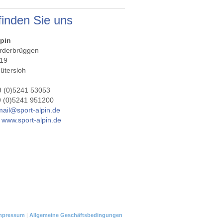
finden Sie uns
lpin
orderbrüggen
 19
ütersloh
9 (0)5241 53053
9 (0)5241 951200
mail@sport-alpin.de
:
www.sport-alpin.de
mpressum
|
Allgemeine Geschäftsbedingungen