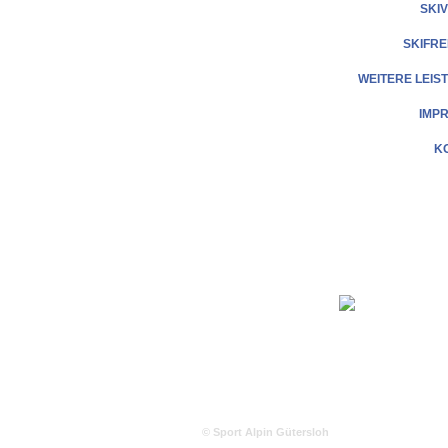
SKI
SKIFRE
WEITERE LEIS
IMP
K
© Sport Alpin Gütersloh